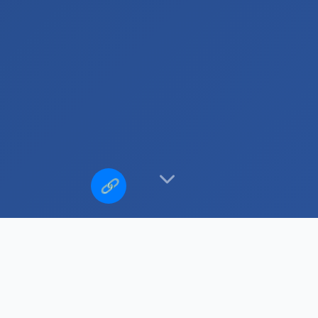
🔗
欧沃瑞vs
河南建业vs北京国安直播
乒乓球队伍
舒列夫球队
格尔曼vs
赛程安排
女足海地vs中国